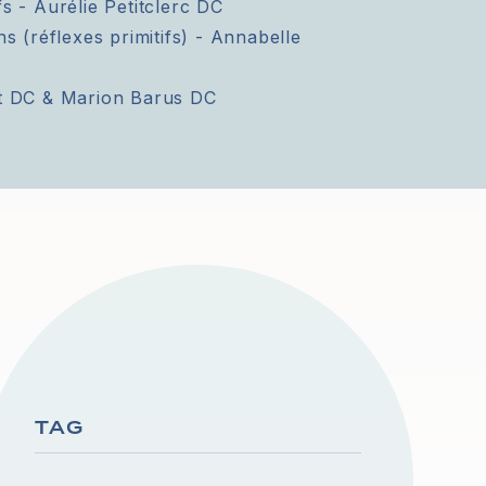
fs - Aurélie Petitclerc DC
 (réflexes primitifs) - Annabelle
ot DC & Marion Barus DC
TAG