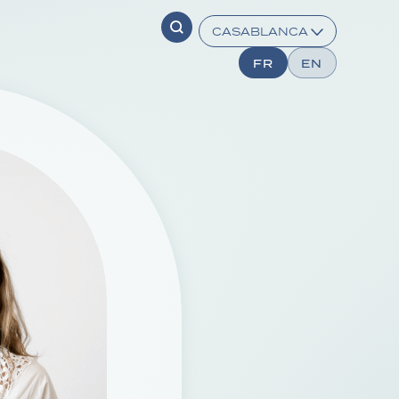
FR
EN