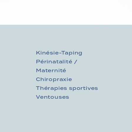
Kinésie-Taping
Périnatalité /
Maternité
Chiropraxie
Thérapies sportives
Ventouses